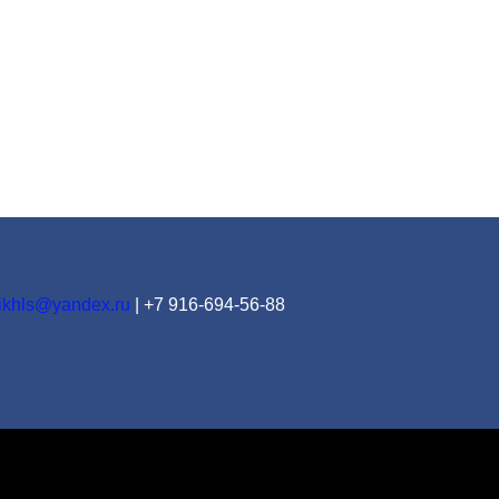
ikhls@yandex.ru
|
+7 916-694-56-88