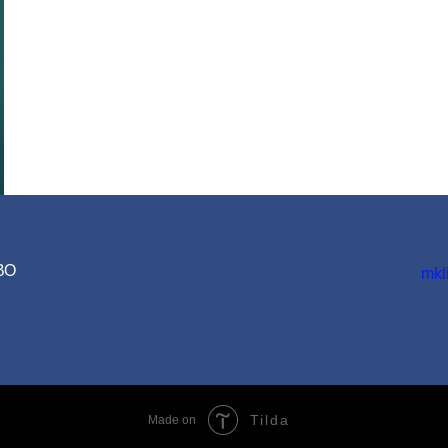
ВО
mkl
Tilda
Made on