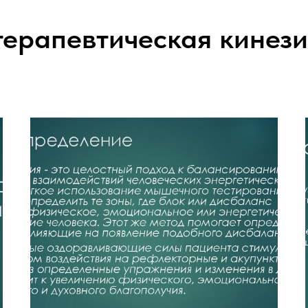
SPHERE
терапевтическая кинези